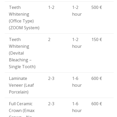
Teeth
1-2
1-2
500 €
Whitening
hour
(Office Type)
(ZOOM System)
Teeth
2
1-2
150 €
Whitening
hour
(Devital
Bleaching –
Single Tooth)
Laminate
2-3
1-6
600 €
Veneer (Leaf
hour
Porcelain)
Full Ceramic
2-3
1-6
600 €
Crown (Emax
hour