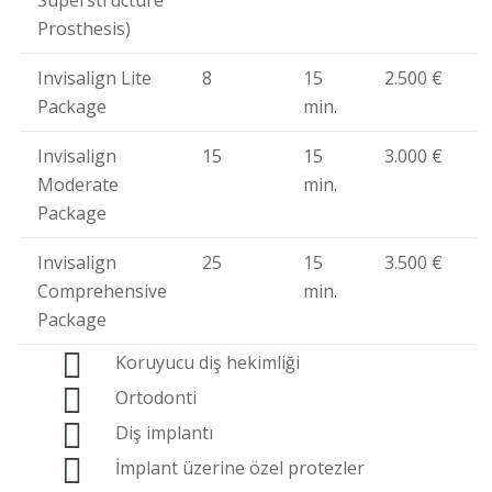
Prosthesis)
Invisalign Lite
8
15
2.500 €
Package
min.
Invisalign
15
15
3.000 €
Moderate
min.
Package
Invisalign
25
15
3.500 €
Comprehensive
min.
Package
Koruyucu diş hekimliği
Ortodonti
Diş implantı
İmplant üzerine özel protezler