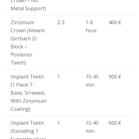
Crown – No
Metal Support)
Zirconium
2-3
1-6
400 €
Crown (Amann
hour
Girrbach Zr
Block –
Posterior
Teeth)
Implant Teeth
1
15-45
900 €
(1 Piece T-
min.
Base, Screwed,
With Zirconium
Coating)
Implant Teeth
1
15-45
600 €
(Excluding 1
min.
Superstructure