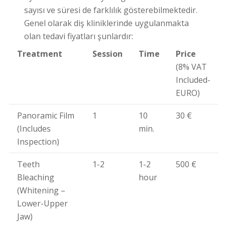
sayısı ve süresi de farklılık gösterebilmektedir.
Genel olarak diş kliniklerinde uygulanmakta
olan tedavi fiyatları şunlardır:
Treatment
Session
Time
Price
(8% VAT
Included-
EURO)
Panoramic Film
1
10
30 €
(Includes
min.
Inspection)
Teeth
1-2
1-2
500 €
Bleaching
hour
(Whitening –
Lower-Upper
Jaw)